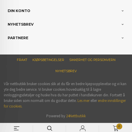
DIN KONTO
NYHETSBREV
PARTNERE
FRAKT
KJØPSBETINGELSER
SIKKERHET OG PERSONVERN
NYHETSBREV
Vår nettbutikk bruker cookies slik at du får en bedre kjøpsopplevelse og vi kan
yte deg bedre service. Vi bruker cookies hovedsaklig til å lagre
innloggingsdetaljer og huske hva du har puttet i handlekurven din. Fortsett å
bruke siden som normalt om du godtar dette.
Les mer
eller
endre innstillinger
for cookies.
Powered by
24Nettbutikk
0