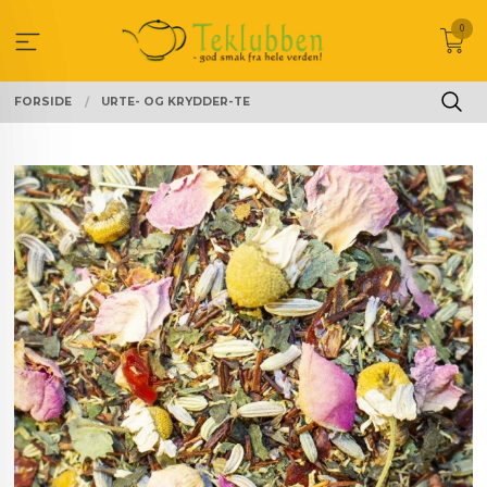
Gå
0
til
innholdet
FORSIDE
URTE- OG KRYDDER-TE