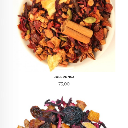
JULEPUNSJ
Pris
73,00