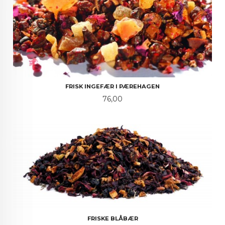
FRISK INGEFÆR I PÆREHAGEN
Pris
76,00
FRISKE BLÅBÆR