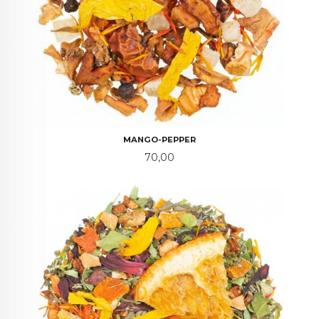
MANGO-PEPPER
Pris
70,00