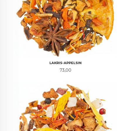
LAKRIS-APPELSIN
Pris
73,00