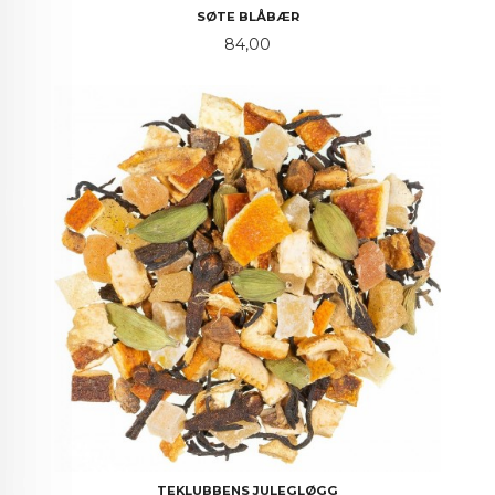
SØTE BLÅBÆR
Pris
84,00
TEKLUBBENS JULEGLØGG