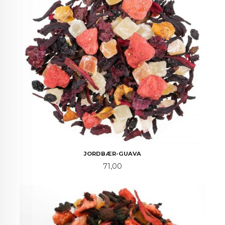
JORDBÆR-GUAVA
Pris
71,00