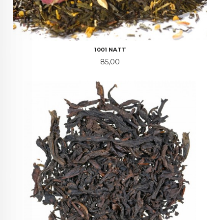
1001 NATT
Pris
85,00