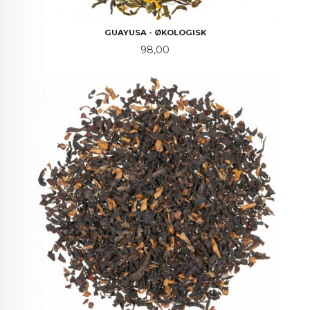
GUAYUSA - ØKOLOGISK
Pris
98,00