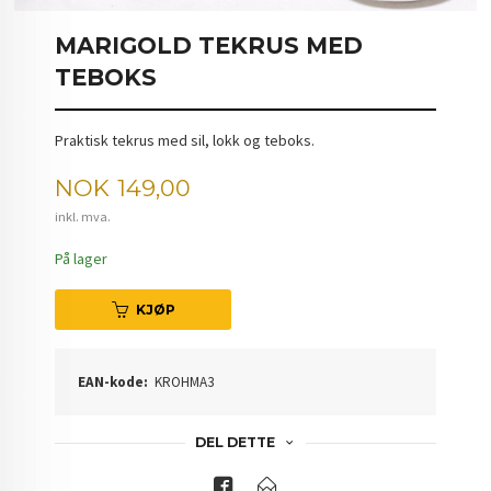
MARIGOLD TEKRUS MED
TEBOKS
Praktisk tekrus med sil, lokk og teboks.
Pris
NOK
149,00
inkl. mva.
På lager
KJØP
EAN-kode:
KROHMA3
DEL DETTE