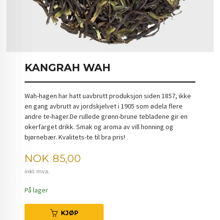
KANGRAH WAH
Wah-hagen har hatt uavbrutt produksjon siden 1857, ikke
en gang avbrutt av jordskjelvet i 1905 som ødela flere
andre te-hager.De rullede grønn-brune tebladene gir en
okerfarget drikk. Smak og aroma av vill honning og
bjørnebær. Kvalitets-te til bra pris!
Pris
NOK
85,00
inkl. mva.
På lager
KJØP