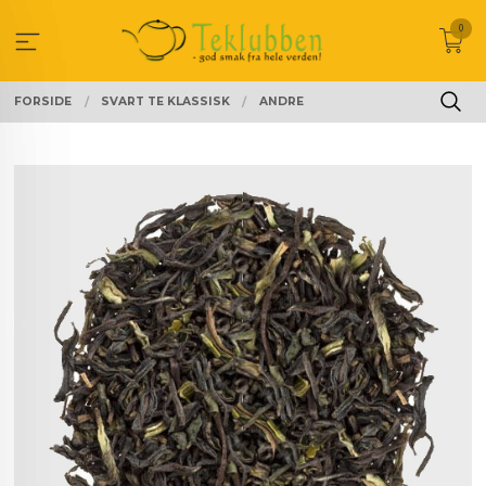
Gå
0
til
innholdet
FORSIDE
SVART TE KLASSISK
ANDRE