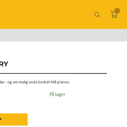
0
RY
dør - og om mulig enda bedre!! Må prøves.
På lager
P