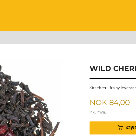
WILD CHER
Kirsebær - fra ny leveran
Pris
NOK
84,00
inkl. mva.
KJØ