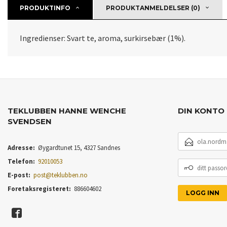
PRODUKTINFO
PRODUKTANMELDELSER (0)
Ingredienser: Svart te, aroma, surkirsebær (1%).
TEKLUBBEN HANNE WENCHE
DIN KONTO
SVENDSEN
E-
POSTADRESSE
Adresse:
Øygardtunet 15, 4327 Sandnes
Telefon:
92010053
DITT
PASSORD
E-post:
post@teklubben.no
Foretaksregisteret:
886604602