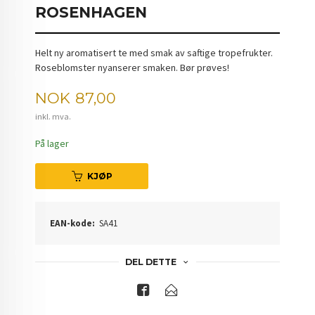
ROSENHAGEN
Helt ny aromatisert te med smak av saftige tropefrukter.
Roseblomster nyanserer smaken. Bør prøves!
Pris
NOK
87,00
inkl. mva.
På lager
KJØP
EAN-kode:
SA41
DEL DETTE