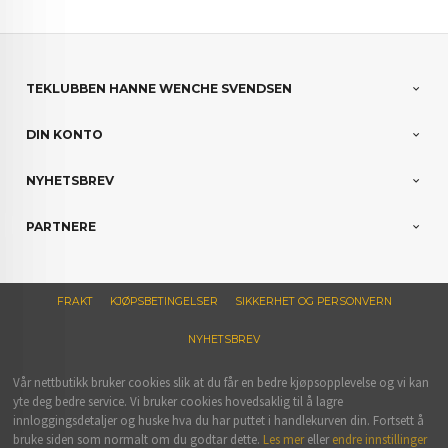
TEKLUBBEN HANNE WENCHE SVENDSEN
DIN KONTO
NYHETSBREV
PARTNERE
FRAKT
KJØPSBETINGELSER
SIKKERHET OG PERSONVERN
NYHETSBREV
Vår nettbutikk bruker cookies slik at du får en bedre kjøpsopplevelse og vi kan
yte deg bedre service. Vi bruker cookies hovedsaklig til å lagre
innloggingsdetaljer og huske hva du har puttet i handlekurven din. Fortsett å
bruke siden som normalt om du godtar dette.
Les mer
eller
endre innstillinger