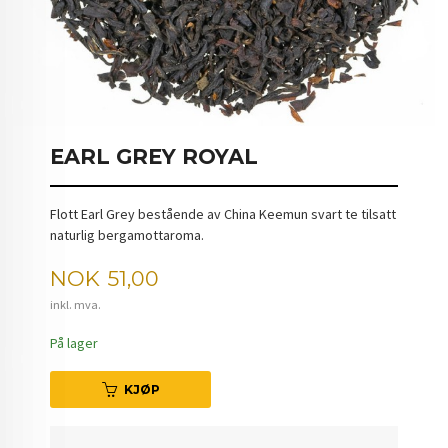
EARL GREY ROYAL
Flott Earl Grey bestående av China Keemun svart te tilsatt
naturlig bergamottaroma.
Pris
NOK
51,00
inkl. mva.
På lager
KJØP