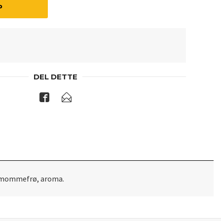
P
DEL DETTE
rdemommefrø, aroma.