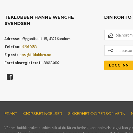
TEKLUBBEN HANNE WENCHE
DIN KONTO
SVENDSEN
E-
POSTADRESSE
Adresse:
Øygardtunet 15, 4327 Sandnes
Telefon:
92010053
DITT
PASSORD
E-post:
post@teklubben.no
Foretaksregisteret:
886604602
FRAKT
KJØPSBETINGELSER
SIKKERHET OG PERSONVERN
Vår nettbutikk bruker cookies slik at du får en bedre kjøpsopplevelse og vi kan yt