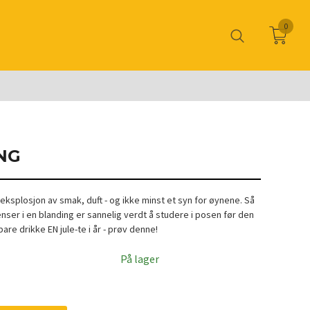
0
NG
 eksplosjon av smak, duft - og ikke minst et syn for øynene. Så
ser i en blanding er sannelig verdt å studere i posen før den
bare drikke EN jule-te i år - prøv denne!
På lager