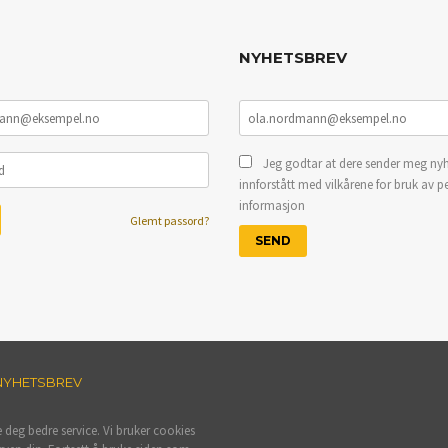
NYHETSBREV
Jeg godtar at dere sender meg nyh
innforstått med vilkårene for bruk av p
informasjon
Glemt passord?
NYHETSBREV
e deg bedre service. Vi bruker cookies