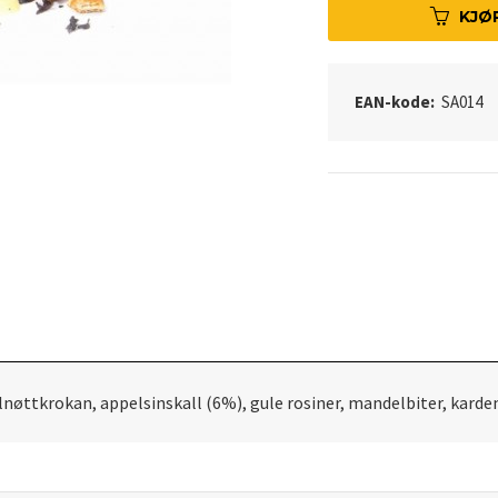
KJØ
EAN-kode:
SA014
sselnøttkrokan, appelsinskall (6%), gule rosiner, mandelbiter, ka