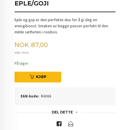
EPLE/GOJI
Eple og goji er den perfekte duo for å gi deg en
energiboost. Smaken av begge passer perfekt til den
milde søtheten i rooibos.
Pris
NOK
87,00
inkl. mva.
På lager
KJØP
EAN-kode:
RA066
DEL DETTE