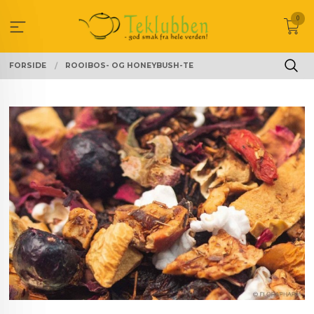
Gå
0
til
innholdet
FORSIDE
ROOIBOS- OG HONEYBUSH-TE