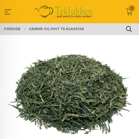
Gå
0
til
innholdet
FORSIDE
GRØNN OG HVIT TE KLASSISK