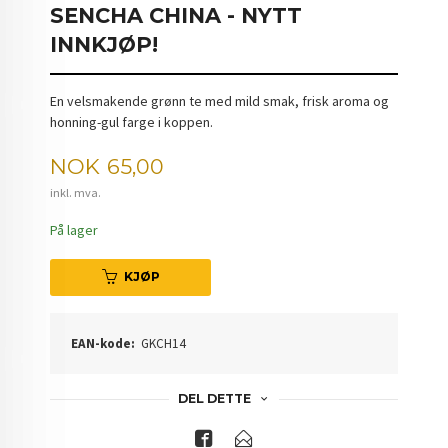
SENCHA CHINA - NYTT
INNKJØP!
En velsmakende grønn te med mild smak, frisk aroma og
honning-gul farge i koppen.
Pris
NOK
65,00
inkl. mva.
På lager
KJØP
EAN-kode:
GKCH14
DEL DETTE