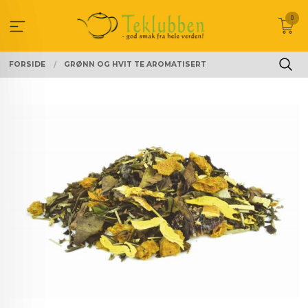
Gå
0
til
innholdet
FORSIDE
GRØNN OG HVIT TE AROMATISERT