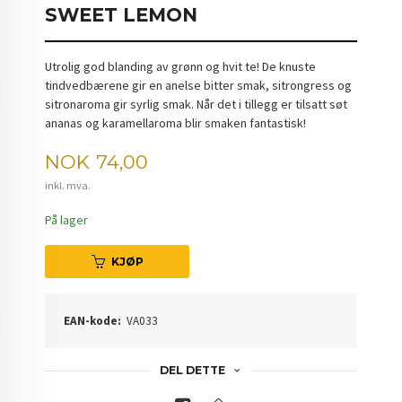
SWEET LEMON
Utrolig god blanding av grønn og hvit te! De knuste
tindvedbærene gir en anelse bitter smak, sitrongress og
sitronaroma gir syrlig smak. Når det i tillegg er tilsatt søt
ananas og karamellaroma blir smaken fantastisk!
Pris
NOK
74,00
inkl. mva.
På lager
KJØP
EAN-kode:
VA033
DEL DETTE