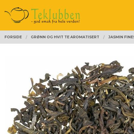
Gå
Lukk
PRODUKTER
til
innholdet
FORSIDE
GRØNN OG HVIT TE AROMATISERT
JASMIN FINE