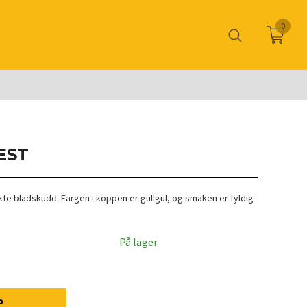
0
EST
te bladskudd. Fargen i koppen er gullgul, og smaken er fyldig
På lager
P