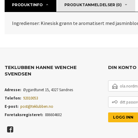
PRODUKTINFO
PRODUKTANMELDELSER (0)
Ingredienser: Kinesisk grønn te aromatisert med jasminblo
TEKLUBBEN HANNE WENCHE
DIN KONTO
SVENDSEN
E-
POSTADRESSE
Adresse:
Øygardtunet 15, 4327 Sandnes
Telefon:
92010053
DITT
PASSORD
E-post:
post@teklubben.no
Foretaksregisteret:
886604602