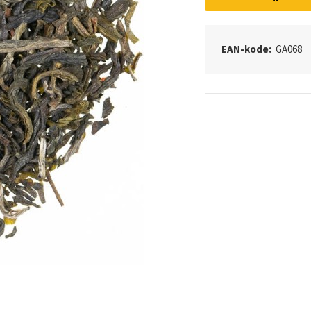
EAN-kode:
GA068