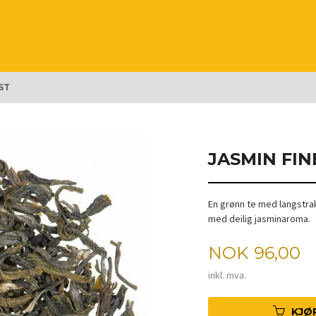
ST
JASMIN FIN
En grønn te med langstrak
med deilig jasminaroma.
Pris
NOK
96,00
inkl. mva.
KJØ