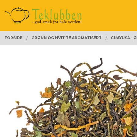
Gå
Lukk
PRODUKTER
til
innholdet
FORSIDE
GRØNN OG HVIT TE AROMATISERT
GUAYUSA - 