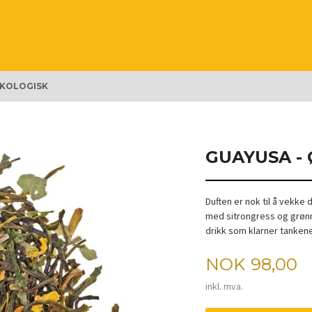
ØKOLOGISK
GUAYUSA -
Duften er nok til å vekke 
med sitrongress og grønn
drikk som klarner tankene
Pris
NOK
98,00
inkl. mva.