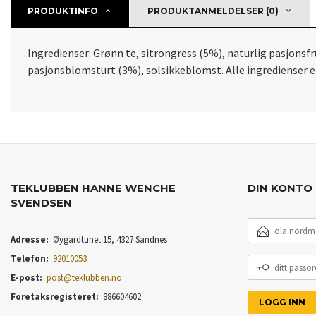
PRODUKTINFO
PRODUKTANMELDELSER (0)
Ingredienser: Grønn te, sitrongress (5%), naturlig pasjons
pasjonsblomsturt (3%), solsikkeblomst. Alle ingredienser e
TEKLUBBEN HANNE WENCHE
DIN KONTO
SVENDSEN
E-
POSTADRESSE
Adresse:
Øygardtunet 15, 4327 Sandnes
Telefon:
92010053
DITT
PASSORD
E-post:
post@teklubben.no
Foretaksregisteret:
886604602