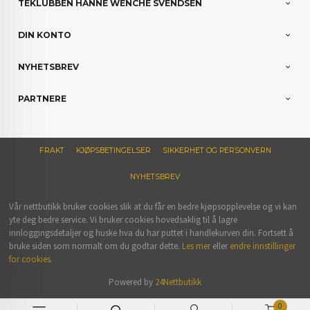
TEKLUBBEN HANNE WENCHE SVENDSEN
DIN KONTO
NYHETSBREV
PARTNERE
FRAKT
KJØPSBETINGELSER
SIKKERHET OG PERSONVERN
NYHETSBREV
Vår nettbutikk bruker cookies slik at du får en bedre kjøpsopplevelse og vi kan
yte deg bedre service. Vi bruker cookies hovedsaklig til å lagre
innloggingsdetaljer og huske hva du har puttet i handlekurven din. Fortsett å
bruke siden som normalt om du godtar dette.
Les mer
eller
endre innstillinger
for cookies.
Powered by
24Nettbutikk
0