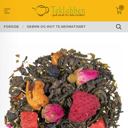
Gå
0
til
innholdet
FORSIDE
GRØNN OG HVIT TE AROMATISERT